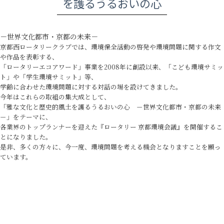
を護るうるおいの心
－世界文化都市・京都の未来－
京都西ロータリークラブでは、環境保全活動の啓発や環境問題に関する作文
や作品を表彰する、
「ロータリーエコアワード」事業を2008年に創設以来、「こども環境サミッ
ト」や「学生環境サミット」等、
学齢に合わせた環境問題に対する対話の場を設けてきました。
今年はこれらの取組の集大成として、
「雅な文化と歴史的風土を護るうるおいの心 －世界文化都市・京都の未来
－」をテーマに、
各業界のトップランナーを迎えた『ロータリー 京都環境会議』を開催するこ
とになりました。
是非、多くの方々に、今一度、環境問題を考える機会となりますことを願っ
ています。