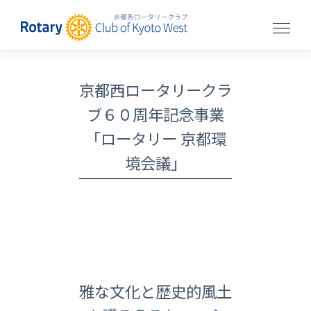
京都西ロータリークラ
ブ６０周年記念事業
「ロータリー 京都環
境会議」
雅な文化と歴史的風土