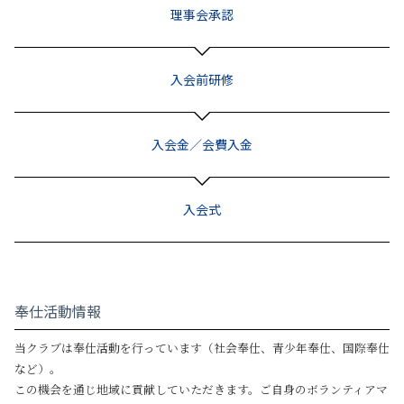
理事会
承認
入会前
研修
入会金
／
会費入金
入会式
奉仕活動情報
当クラブは奉仕活動を行っています（社会奉仕、青少年奉仕、国際奉仕
など）。
この機会を通じ地域に貢献していただきます。ご自身のボランティアマ